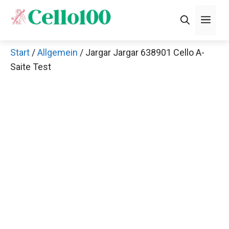
Zum
Men
Inhalt
springen
Start
/
Allgemein
/ Jargar Jargar 638901 Cello A-
×
Saite Test
Thomann Sale
Schaue dir jetzt die 70 Jahre Jubiläumsangebote bei
Thomann an!
Jetzt anschauen