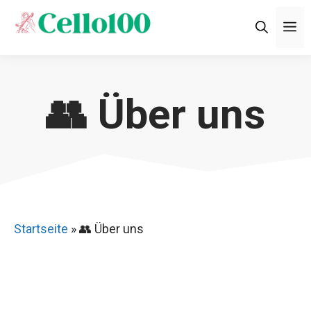
Zum
M
Inhalt
springen
👥 Über uns
Startseite
»
👥 Über uns