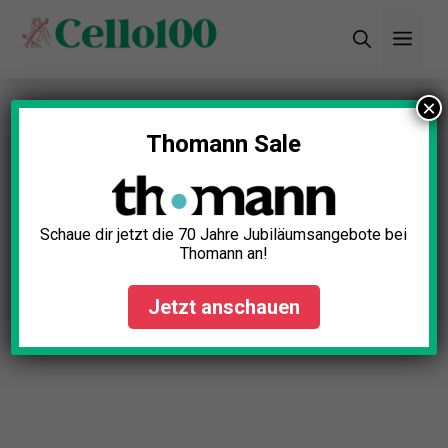
Zum
Men
Inhalt
springen
×
Startseite
»
Blog
»
Cello Kolophonium Test: Die 5
besten (Bestenliste)
Thomann Sale
Cello Kolophonium Test: Die 5
besten (Bestenliste)
Schaue dir jetzt die 70 Jahre Jubiläumsangebote bei
Thomann an!
Katharina Busch
April 24, 2025
Jetzt anschauen